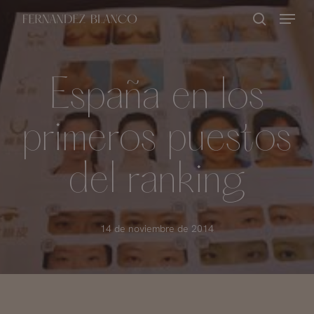
Skip
Menu
buscar
to
Close
main
Menu
content
España en los
primeros puestos
del ranking
14 de noviembre de 2014