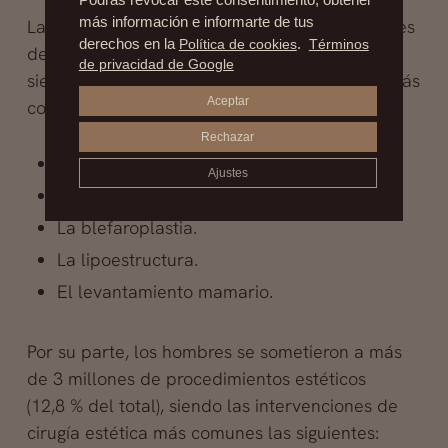
Podrás revocar este consentimiento, obtener
más información e informarte de tus
Las mujeres se sometieron a más de 20 millones
derechos en la
Política de cookies
.
Términos
de procedimientos estéticos (87,2 % del total),
de privacidad de Google
siendo las intervenciones de cirugía estética más
Aceptar
comunes las siguientes:
Rechazar
El aumento de mamas.
Ajustes
La liposucción.
La blefaroplastia.
La lipoestructura.
El levantamiento mamario.
Por su parte, los hombres se sometieron a más
de 3 millones de procedimientos estéticos
(12,8 % del total), siendo las intervenciones de
cirugía estética más comunes las siguientes: