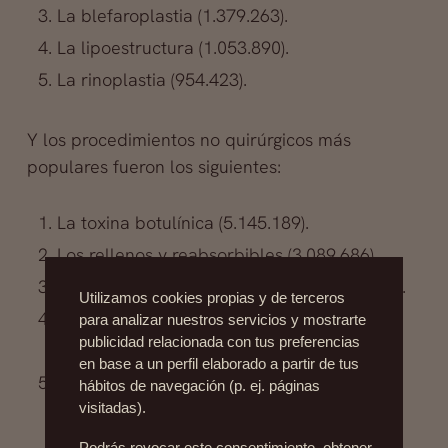
La blefaroplastia (1.379.263).
La lipoestructura (1.053.890).
La rinoplastia (954.423).
Y los procedimientos no quirúrgicos más
populares fueron los siguientes:
La toxina botulínica (5.145.189).
Los rellenos y reabsorbibles (3.089.686).
La eliminación capilar por láser (1.440.252).
Utilizamos cookies propias y de terceros
El rejuvenecimiento facial no invasivo
para analizar nuestros servicios y mostrarte
publicidad relacionada con tus preferencias
(1.307.300).
en base a un perfil elaborado a partir de tus
El
peeling
, el láser fraccionado CO2, la
hábitos de navegación (p. ej. páginas
visitadas).
dermoabrasión (773.442).