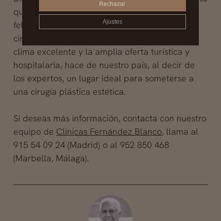
Rechazar
que empezamos este post, tenemos que
Ajustes
felicitarnos por la elevada cualificación de los
cirujanos plásticos españoles, lo cual unido al
clima excelente y la amplia oferta turística y
hospitalaria, hace de nuestro país, al decir de
los expertos, un lugar ideal para someterse a
una cirugía plástica estética.
Si deseas más información, contacta con nuestro
equipo de
Clínicas Fernández Blanco
, llama al
915 54 09 24 (Madrid) o al 952 850 468
(Marbella, Málaga).