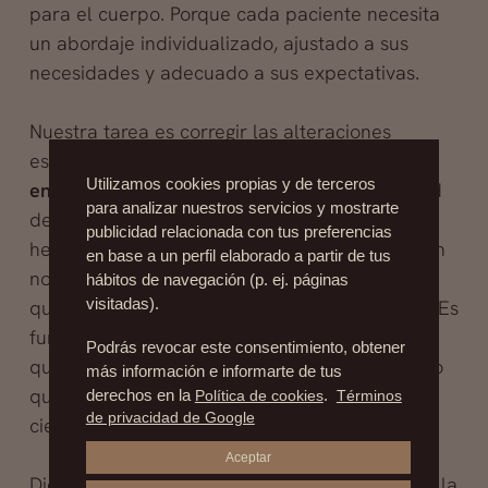
para el cuerpo. Porque cada paciente necesita
un abordaje individualizado, ajustado a sus
necesidades y adecuado a sus expectativas.
Nuestra tarea es corregir las alteraciones
estéticas y combatir las
secuelas del
Utilizamos cookies propias y de terceros
envejecimiento
, y al hacerlo mejorar la calidad
para analizar nuestros servicios y mostrarte
de vida de quienes confían en nosotros. Pero
publicidad relacionada con tus preferencias
hemos de ser sinceros y realistas, porque quien
en base a un perfil elaborado a partir de tus
nos consulta ha de tener una idea cabal de lo
hábitos de navegación (p. ej. páginas
visitadas).
que la Cirugía Estética le puede proporcionar. Es
fundamental que quien decida entrar en un
Podrás revocar este consentimiento, obtener
quirófano lo haga plenamente consciente de lo
más información e informarte de tus
que puede conseguir conforme a criterios
derechos en la
Política de cookies
.
Términos
de privacidad de Google
científicos.
Aceptar
Dicho lo cual, y volviendo a la información con la