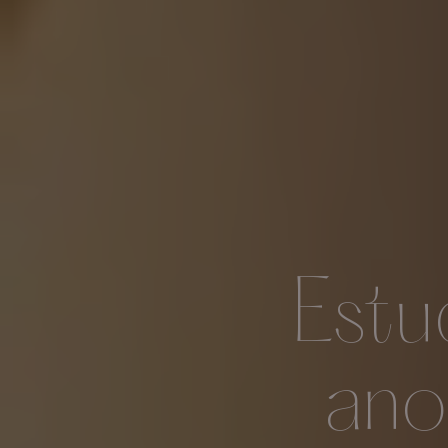
Estu
ano