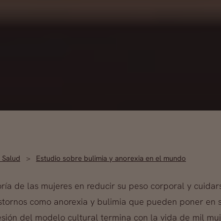
 Salud
Estudio sobre bulimia y anorexia en el mundo
ía de las mujeres en reducir su peso corporal y cuidar
tornos como anorexia y bulimia que pueden poner en ser
esión del modelo cultural termina con la vida de mil mu