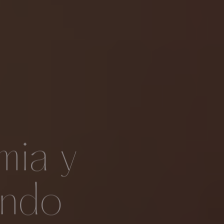
mia y
undo