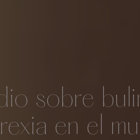
dio sobre buli
rexia en el m