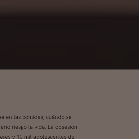
se en las comidas, cuándo se
io riesgo la vida. La obsesión
jeres y 10 mil adolescentes de