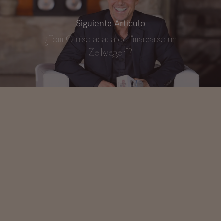
Siguiente Artículo
¿Tom Cruise acaba de “marcarse un
Zellweger”?