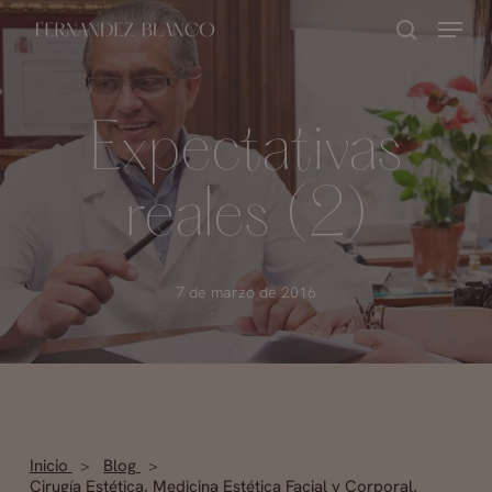
Skip
Menu
buscar
to
Close
main
Menu
content
Expectativas
reales (2)
7 de marzo de 2016
Inicio
Blog
Cirugía Estética
,
Medicina Estética Facial y Corporal
,