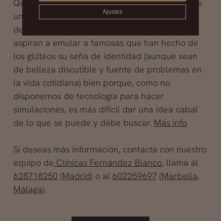
Quienes a esto nos dedicamos sabemos que es
Ajustes
una de las cirugías en las que las expectativas
de los pacientes son más irreales, bien porque
aspiran a emular a famosas que han hecho de
los glúteos su seña de identidad (aunque sean
de belleza discutible y fuente de problemas en
la vida cotidiana) bien porque, como no
disponemos de tecnología para hacer
simulaciones, es más difícil dar una idea cabal
de lo que se puede y debe buscar.
Más info
Si deseas más información, contacta con nuestro
equipo de
Clínicas Fernández Blanco
, llama al
628718250
(Madrid)
o al
602259697
(Marbella,
Málaga)
.