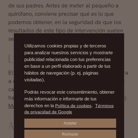
de sus padres. Antes de meter al pequeño a
quirófano, conviene precisar qué es lo que
podemos obtener, en la seguridad de que los
resultados de este tipo de intervención suelen
ser más que satisfactorios.
Más info
Utilizamos cookies propias y de terceros
para analizar nuestros servicios y mostrarte
Lifting facial
publicidad relacionada con tus preferencias
en base a un perfil elaborado a partir de tus
El médico debe determinar si el paciente aspira
hábitos de navegación (p. ej. páginas
visitadas).
a corregir o mejorar un aspecto concreto de su
cara (expectativas reales) o subjetivas (quiere
Podrás revocar este consentimiento, obtener
hacerlo para, por ejemplo, agradar a su pareja).
más información e informarte de tus
Más info
derechos en la
Política de cookies
.
Términos
de privacidad de Google
Aceptar
Aumento de glúteos
Rechazar