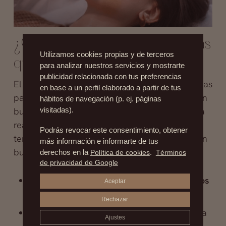
¿Qué recomendaciones son las
Utilizamos cookies propias y de terceros
que hay que tener en cuenta?
para analizar nuestros servicios y mostrarte
publicidad relacionada con tus preferencias
El
equipo médico
siempre le da al paciente unas
en base a un perfil elaborado a partir de tus
pautas para poder llevar en casa y así tener un
hábitos de navegación (p. ej. páginas
buen posoperatorio. Son pasos muy sencillos a
visitadas).
realizar en el domicilio y que van a ayudar a
Podrás revocar este consentimiento, obtener
tener una buena recuperación y por lo tanto un
más información e informarte de tus
buen resultado en tiempos más reducidos.
derechos en la
Política de cookies
.
Términos
de privacidad de Google
Cumplir con la ingesta de los
medicamentos
Aceptar
pautados
Rechazar
Aplicar frío local en la zona para mejorar la
Ajustes