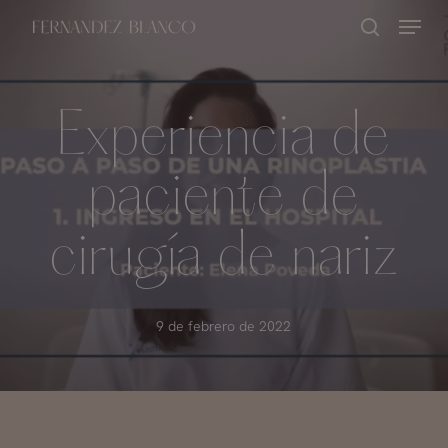
Skip
Menu
buscar
to
Close
main
Menu
content
Experiencia de
paciente de
cirugía de nariz
9 de febrero de 2022