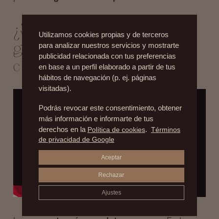
¿Se puede eliminar la
Utilizamos cookies propias y de terceros
ginecomastia en hombres sin
para analizar nuestros servicios y mostrarte
publicidad relacionada con tus preferencias
cirugía?
en base a un perfil elaborado a partir de tus
hábitos de navegación (p. ej. páginas
visitadas).
Podrás revocar este consentimiento, obtener
más información e informarte de tus
derechos en la
Política de cookies
.
Términos
de privacidad de Google
Aceptar
Rechazar
Ajustes