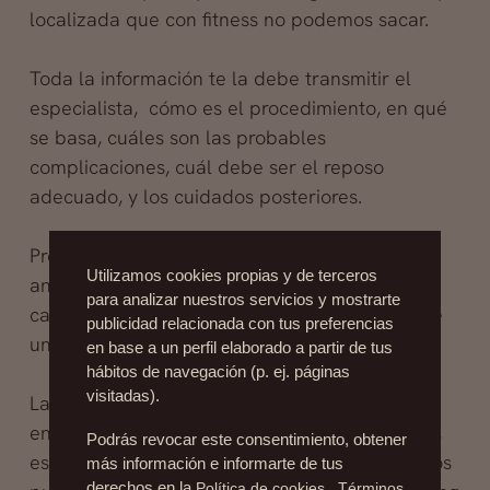
localizada que con fitness no podemos sacar.
Toda la información te la debe transmitir el
especialista, cómo es el procedimiento, en qué
se basa, cuáles son las probables
complicaciones, cuál debe ser el reposo
adecuado, y los cuidados posteriores.
Previo a la cirugía se le realizan al paciente,
Utilizamos cookies propias y de terceros
análisis de rutina y exámen médico genral y
para analizar nuestros servicios y mostrarte
cardiológico, en muchos casos también se pide
publicidad relacionada con tus preferencias
una evaluación psicológica.
en base a un perfil elaborado a partir de tus
hábitos de navegación (p. ej. páginas
visitadas).
La liposucción tiene resultados espectaculares
en abdomen, caderas, muslos, rodillas, brazos,
Podrás revocar este consentimiento, obtener
espalda, y la grasa que se extrae de estos sitios
más información e informarte de tus
derechos en la
Política de cookies
.
Términos