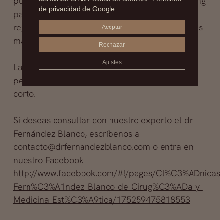
puede ser reutilizada con la técnica de lipofilling
de privacidad de Google
para aumento de mamas, de glúteos,
rejuvenecimiento facial, rejuvenecimiento de las
Aceptar
manos y en cirugía reparadora.
Rechazar
Ajustes
Las técnicas cada día son menos invasivas y el
período de recuperación del paciente es muy
corto.
Si deseas consultar con nuestro experto el dr.
Fernández Blanco, escríbenos a
contacto@drfernandezblanco.com o entra en
nuestro Facebook
http://www.facebook.com/#!/pages/Cl%C3%ADnicas
Fern%C3%A1ndez-Blanco-de-Cirug%C3%ADa-y-
Medicina-Est%C3%A9tica/175259475818553