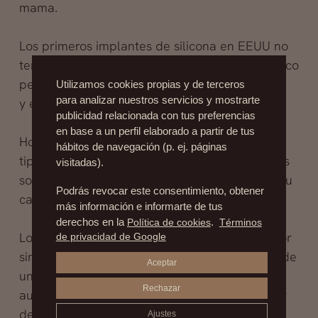
mama.
Los primeros implantes de silicona en EEUU no
tenían ese problema porque eran de uso médico
pero sí producían algunas infecciones,
Utilizamos cookies propias y de terceros
para analizar nuestros servicios y mostrarte
y encapsulamientos mamarios.
publicidad relacionada con tus preferencias
en base a un perfil elaborado a partir de tus
Hoy en día no suelen tener ni provocar ningún
hábitos de navegación (p. ej. páginas
tipo de reacción adversa porque los materiales
visitadas).
son infinitamente más confiables en cuánto a su
Podrás revocar este consentimiento, obtener
calidad, salvo excepciones.
más información e informarte de tus
derechos en la
Política de cookies
.
Términos
Los implantes de silicona no solo se utilizan por
de privacidad de Google
simple estética o embellecimiento, sino luego de
Aceptar
una mastectomía, devolviendo la seguridad y
Rechazar
autoestima a la mujer que ha padecido cáncer
de mama.
Ajustes