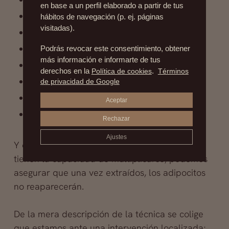
en base a un perfil elaborado a partir de tus
Abdomen
hábitos de navegación (p. ej. páginas
visitadas).
Muslos
Rodillas
Podrás revocar este consentimiento, obtener
más información e informarte de tus
Pantorrillas
derechos en la
Política de cookies
.
Términos
Tobillos
de privacidad de Google
Brazos
Aceptar
Cara y cuello
Rechazar
Ajustes
Y como las
células grasas
que extraemos no
tienen la capacidad de multiplicarse, podemos
asegurar que una vez extraídos, los adipocitos
no reaparecerán.
De la mera descripción de la técnica se colige
que estamos ante una intervención localizada;