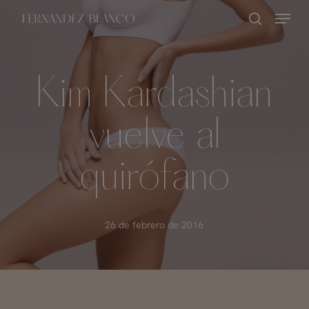
Skip
Menu
buscar
to
Close
main
Menu
content
Kim Kardashian
vuelve al
quirófano
26 de febrero de 2016