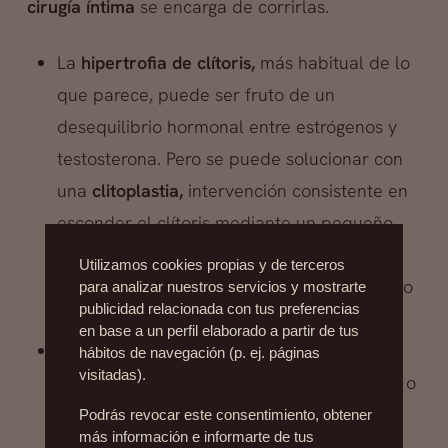
cirugía íntima
se encarga de corrirlas.
La
hipertrofia de clítoris,
más habitual de lo
que parece, puede ser fruto de un
desequilibrio hormonal entre estrógenos y
testosterona. Pero se puede solucionar con
una
clitoplastia,
intervención consistente en
esconder el clítoris mediante un pequeño
corte alrededor de la corona después del
Utilizamos cookies propias y de terceros
cual procedemos a plegarlo como un objeto
para analizar nuestros servicios y mostrarte
publicidad relacionada con tus preferencias
telescópico.
en base a un perfil elaborado a partir de tus
También pueden ser más grandes de lo
hábitos de navegación (p. ej. páginas
visitadas).
normal, y por razones distintas (congénitas o
no), los labios menores y los mayores. O
Podrás revocar este consentimiento, obtener
más información e informarte de tus
pueden ser asimétricos, o cuelgan en