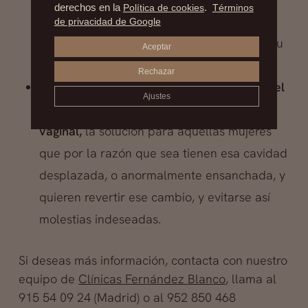
derechos en la
Política de cookies
.
Términos
exceso, o… No importa: tiene solución con
de privacidad de Google
una
labioplastia,
con la que recuperamos su
Aceptar
tamaño normal, o se lo proporcionamos.
Rechazar
No queremos olvidarnos de la
reducción del
Ajustes
músculo de la vagina o estrechamiento
vaginal,
la solución para aquellas mujeres
que por la razón que sea tienen esa cavidad
desplazada, o anormalmente ensanchada, y
quieren revertir ese cambio, y evitarse así
molestias indeseadas.
Si deseas más información, contacta con nuestro
equipo de
Clínicas Fernández Blanco
, llama al
915 54 09 24 (Madrid) o al 952 850 468