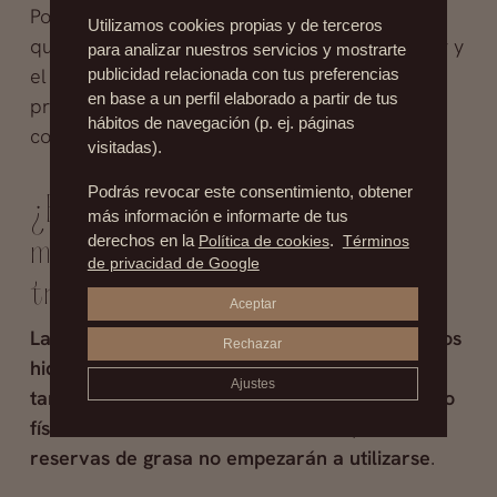
Por esa razón, esta sustancia se utiliza como
Utilizamos cookies propias y de terceros
quemagrasa, para aumentar la masa muscular y
para analizar nuestros servicios y mostrarte
el rendimiento físico, tanto en pacientes con
publicidad relacionada con tus preferencias
en base a un perfil elaborado a partir de tus
problemas renales y cardíacos como en
hábitos de navegación (p. ej. páginas
competidores deportivos.
visitadas).
Podrás revocar este consentimiento, obtener
¿Es necesario hacer ejercicio
más información e informarte de tus
derechos en la
Política de cookies
.
Términos
mientras usamos este
de privacidad de Google
tratamiento?
Aceptar
La L-carnitina solo quema esta grasa cuando los
Rechazar
hidratos de carbono se han agotado ya. Por
Ajustes
tanto, si no mantenemos un mínimo de ejercicio
físico moderado durante 30 minutos, las
reservas de grasa no empezarán a utilizarse
.