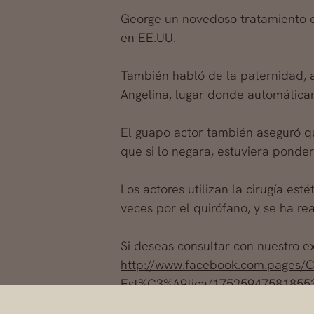
George un novedoso tratamiento es
en EE.UU.
También habló de la paternidad, a
Angelina, lugar donde automática
El guapo actor también aseguró 
que si lo negara, estuviera ponde
Los actores utilizan la cirugía es
veces por el quirófano, y se ha r
Si deseas consultar con nuestro ex
http://www.facebook.com.pages
Est%C3%A9tica/17525947581855