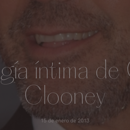
gía íntima d
Clooney
15 de enero de 2013