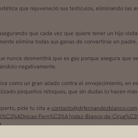
tética que rejuveneció sus testículos, eliminando las 
segurando que cada vez que quiere tener un hijo visita
mente elimina todas sus ganas de convertirse en padre.
que nunca desmentirá que es gay porque asegura que s
rándolo negativamente.
tética como un gran aliado contra el envejecimiento, en 
ealizado pequeños retoques, que sin dudas lo hacen más 
perto, pide tu cita a
contacto@drfernandezblanco.com
/Cl%C3%ADnicas-Fern%C3%A1ndez-Blanco-de-Cirug%C3
3