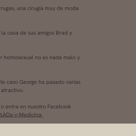
arrugas, una cirugía muy de moda
 la casa de sus amigos Brad y
er homosexual no es nada malo y
este caso George ha pasado varias
atractivo.
o entra en nuestro Facebook
%ADa-y-Medicina-