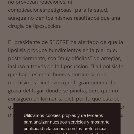
no provocan reacciones, ni
complicaciones“peligrosas” para la salud,
aunque no den los mismos resultados que una
cirugía de liposucción.
El presidente de SECPRE ha alertado de que la
lipólisis produce hundimientos en la piel que,
posteriormente, son “muy difíciles” de arreglar,
incluso a través de la liposucción. “La lipólisis lo
que hace es crear huecos porque se dan
muchísimos pinchazos que logran quemar la
grasa del lugar donde se pincha, pero que no
consiguen uniformar la piel, por lo que esta se
queda con muchos desniveles que, después, son
muy difíciles de arreglar” según el Dr. Chamosa.
Utilizamos cookies propias y de terceros
para analizar nuestros servicios y mostrarte
publicidad relacionada con tus preferencias