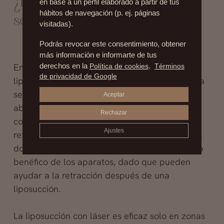
¿Existe algún tratamiento que
en base a un perfil elaborado a partir de tus
hábitos de navegación (p. ej. páginas
sea como la liposucción?
visitadas).
Podrás revocar este consentimiento, obtener
más información e informarte de tus
En la actualidad, no existe un sustituto de la
derechos en la
Política de cookies
.
Términos
de privacidad de Google
liposucción y para eliminar la grasa rebelde, ya
sea en pistoleras, en piernas, cintura, o
Aceptar
abdomen, lo único eficaz es la liposucción
Rechazar
corporal. No obstante, para ayudar a la
Ajustes
retracción de la piel después de una cirugía es
donde podemos encontrar el verdadero efecto
benéfico de los aparatos, dado que pueden
ayudar a la retracción después de una
liposucción.
La liposucción con láser es eficaz solo en zonas