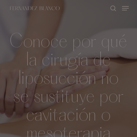
Skip
Menu
buscar
to
Close
main
Menu
content
Conoce por qué
la cirugía de
liposucción no
se sustituye por
cavitación o
mesoterapia