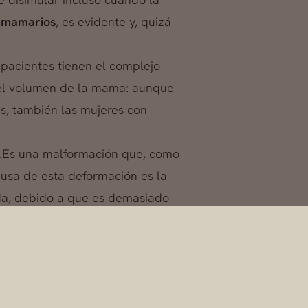
s mamarios
, es evidente y, quizá
 pacientes tienen el complejo
el volumen de la mama: aunque
s, también las mujeres con
.Es una malformación que, como
ausa de esta deformación es la
da, debido a que es demasiado
encuentra menor resistencia,
 ante un tipo de hernia que
diante intervenciones