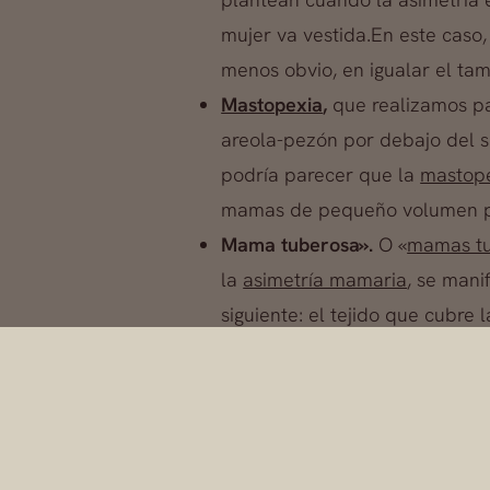
mujer va vestida.En este caso,
menos obvio, en igualar el tam
Mastopexia
,
que realizamos pa
areola-pezón por debajo del 
podría parecer que la
mastop
mamas de pequeño volumen pu
Mama tuberosa».
O «
mamas tu
la
asimetría mamaria
, se mani
siguiente: el tejido que cub
rígido, poco o nada elástico, 
concretamente aprovechando qu
resulta inocultable, y que tie
Hemos hecho referencia a
tres pro