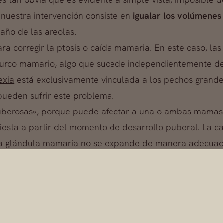
 nuestra intervención consiste en
igualar los volúmene
año de las areolas.
ra corregir la ptosis o caída mamaria. En este caso, las
surco mamario, algo que sucede independientemente d
exia
está exclusivamente vinculada a los pechos grande
eden sufrir este problema.
berosas
», porque puede afectar a una o ambas mamas
fiesta a partir del momento de desarrollo puberal. La c
re la glándula mamaria no se expande de manera adecua
y eso hace que la glándula salga por el lugar en el que 
e la piel del pezón que es más fina.Es decir: estamos
ne un gran impacto psicológico en la paciente.
blemas para los que la cirugía estética tiene solución
me