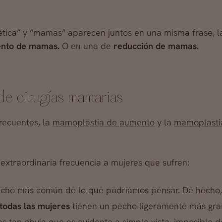
tética” y “mamas” aparecen juntos en una misma frase, 
nto de mamas.
O en una de
reducción de mamas.
de cirugías mamarias
recuentes, la
mamoplastia de aumento
y la
mamoplasti
extraordinaria frecuencia a mujeres que sufren:
ho más común de lo que podríamos pensar. De hecho, un
 todas las mujeres
tienen un pecho ligeramente más gran
s tan obvia que es evidente a simple vista, imposible d