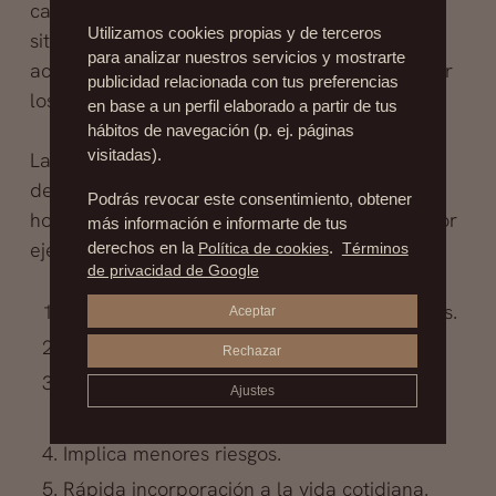
casi imperceptibles la capa de tejido que se
Utilizamos cookies propias y de terceros
sitúa debajo de la epidermis, lo cual logra
para analizar nuestros servicios y mostrarte
acoplar sin tensión el contorno facial y eliminar
publicidad relacionada con tus preferencias
los excesos.
en base a un perfil elaborado a partir de tus
hábitos de navegación (p. ej. páginas
visitadas).
La
evolución
de esta técnica supone una serie
de beneficios que vale la pena considerar a la
Podrás revocar este consentimiento, obtener
hora de solicitar la ayuda profesional, como por
más información e informarte de tus
ejemplo:
derechos en la
Política de cookies
.
Términos
de privacidad de Google
Heridas menores producto de cortes ligeros.
Aceptar
Tiempo de intervención reducido.
Rechazar
Cirugía de carácter ambulatorio, con
Ajustes
anestesia local.
Implica menores riesgos.
Rápida incorporación a la vida cotidiana.