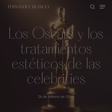
Skip
Menu
buscar
to
Close
main
Menu
content
Los Oscars y los
tratamientos
estéticos de las
celebrities
26 de febrero de 2013