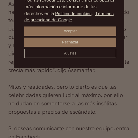
Asemanfar dijo que las familias persas los
más información e informarte de tus
habían utilizado durante generaciones, cociendo
derechos en la
Política de cookies
.
Términos
testículos comprados en una carnicería local
de privacidad de Google
para extraer un caldo de proteínas y hormonas
Aceptar
que se añade a los tratamientos para fortalecer
Rechazar
y reparar el cabello. “Los clientes nos han
dicho que sentían el cabello más grueso, más
Ajustes
reparado, más fortificado. Una clienta dijo que le
crecía más rápido”, dijo Asemanfar.
Mitos y realidades, pero lo cierto es que las
celebridades quieren lucir al máximo, por ello
no dudan en somenterse a las más insólitas
propuestas a precios de escándalo.
Si deseas comunicarte con nuestro equipo, entra
en Facebook