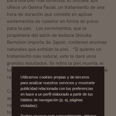
para una piel más luminosa. El Shizuka Spa
ofrece un Geisha Facial, un tratamiento de una
hora de duración que consiste en aplicar
excrementos de ruiseñor en forma de polvo
para la piel. Los excrementos, que la
propietaria del salón de belleza Shizuka
Bernstein importa de Japón, contienen enzimas
naturales que exfolian la piel. “Si quieres un
tratamiento más natural, este te dará unos
grandes resultados. Se retira la piel muerta, el
tono de piel es más brillante y sales con un look
radiante”, informó Bernstein.
Utilizamos cookies propias y de terceros
para analizar nuestros servicios y mostrarte
publicidad relacionada con tus preferencias
Cuando se trata del pelo, el local The Broot
en base a un perfil elaborado a partir de tus
aplica un tratamiento para cabello totalmente
hábitos de navegación (p. ej. páginas
natural que tiene un ingrediente secreto:
visitadas).
testículos de toro. Su propietaria Samira
Podrás revocar este consentimiento, obtener