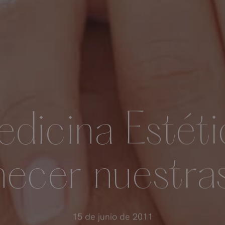
dicina Estéti
necer nuestra
15 de junio de 2011