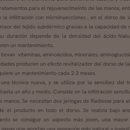
 tratamientos para el rejuvenecimeinto de las manos, en
n la infiltración con microinyecciones , en el dorso de
rosor del tejido subdérmico gracias a la capacidad de r
 su duración depende de la densidad del ácido hial
eren un mantenimiento.
llevan vitaminas, aminoácidos, minerales, aminoglucósi
sidades producen un efecto revitalizador del dorso de l
equiere un mantenimiento cada 2-3 meses.
 una técnica nueva, y se utiliza por la sencillez del 
asta un año y medio. Consiste en la infiltración sencil
s manos. Se necesitan dos jeringas de Radiesse para el
 el producto en todo el dorso. Se realiza bajo anes
iento se consigue un aspecto más joven, una mayor
s venas que aportan una sensación más natural y juveni