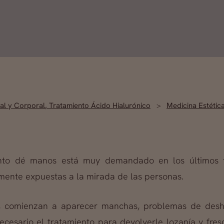
ial y Corporal
,
Tratamiento Ácido Hialurónico
Medicina Estétic
iento dé manos está muy demandado en los últimos 
mente expuestas a la mirada de las personas.
, comienzan a aparecer manchas, problemas de deshid
esario el tratamiento para devolverle lozanía y fresc