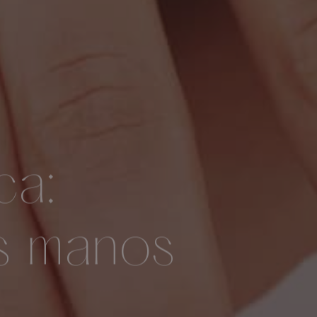
ca:
s manos