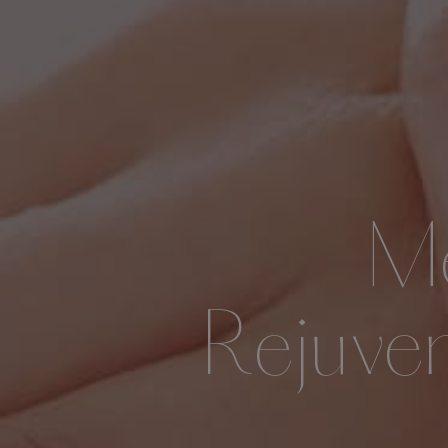
Me
Rejuve