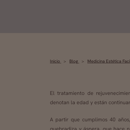
Inicio
Blog
Medicina Estética Fac
El tratamiento de rejuvenecim
denotan la edad y están continua
A partir que cumplimos 40 años
quebradiza y áspera, que hace nec