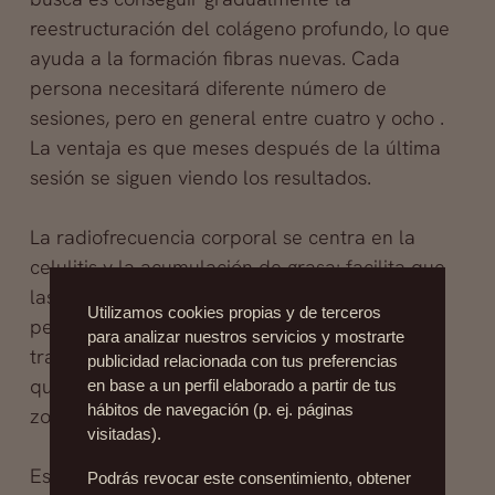
reestructuración del colágeno profundo, lo que
ayuda a la formación fibras nuevas. Cada
persona necesitará diferente número de
sesiones, pero en general entre cuatro y ocho .
La ventaja es que meses después de la última
sesión se siguen viendo los resultados.
La radiofrecuencia corporal se centra en la
celulitis y la acumulación de grasa: facilita que
las toxinas se dividan en partículas más
Utilizamos cookies propias y de terceros
pequeñas para que luego sean eliminadas a
para analizar nuestros servicios y mostrarte
través de la orina y mejora la circulación para
publicidad relacionada con tus preferencias
que el oxígeno y los nutrientes lleguen a las
en base a un perfil elaborado a partir de tus
hábitos de navegación (p. ej. páginas
zonas tratadas.
visitadas).
Este tratamiento unido a preocedimientos
Podrás revocar este consentimiento, obtener