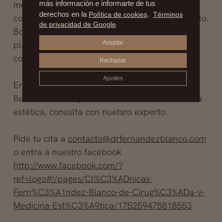
médicos no invasivos es un buen aliado para
más información e informarte de tus
derechos en la
Política de cookies
.
Términos
complementar el efecto rejuvenecedor deseado.
de privacidad de Google
Botox, materiales de relleno, plasma rico en
plaquetas, y otros tratamientos pueden
Aceptar
combinarse eficazmente.
Rechazar
Ajustes
En clínicas Fernánde Blanco el dr. Vicente
Beltrán es el responsable del área de medicina
estética, conuslta con nuetsro experto.
Pide tu cita a
contacto@drfernandezblanco.com
o entra a nuestro facebook
http://www.facebook.com/?
ref=logo#!/pages/Cl%C3%ADnicas-
Fern%C3%A1ndez-Blanco-de-Cirug%C3%ADa-y-
Medicina-Est%C3%A9tica/175259475818553