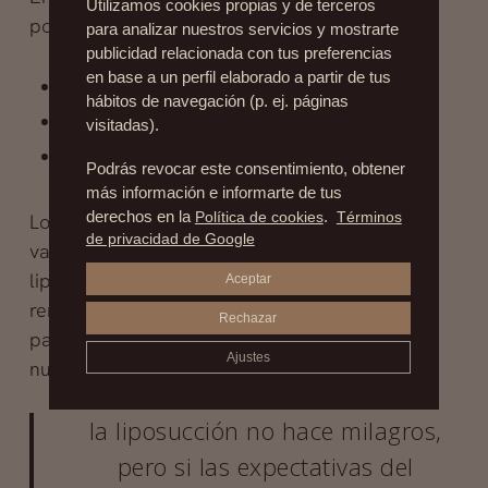
Utilizamos cookies propias y de terceros
postoperatorio es:
para analizar nuestros servicios y mostrarte
publicidad relacionada con tus preferencias
en base a un perfil elaborado a partir de tus
Inflamación de la zona
hábitos de navegación (p. ej. páginas
Hematomas
visitadas).
molestias leves
Podrás revocar este consentimiento, obtener
más información e informarte de tus
derechos en la
Política de cookies
.
Términos
Lo importante es que pasados unos días, que
de privacidad de Google
varían en función de la extensión de la
liposucción, los hematomas y la hinchazón irán
Aceptar
remitiendo, los puntos serán retirados; y
Rechazar
pasadas unas semanas, el cuerpo mostrará su
Ajustes
nueva silueta. Importante:
la liposucción no hace milagros,
pero si las expectativas del