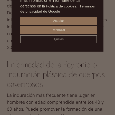
más información e informarte de tus
desviaciones hacia cualquiera de sus lados.
derechos en la
Política de cookies
.
Términos
de privacidad de Google
Debe corregirse en los casos en los que
interfiera a la hora de mantener unas relaciones
Aceptar
íntimas placenteras. Su enderezamiento puede
Rechazar
conseguirse mediante la aplicación de suturas
en el lado convexo. Aparece en uno de cada
Ajustes
300 varones.
Enfermedad de la Peyronie o
induración plástica de cuerpos
cavernosos
La induración más frecuente tiene lugar en
hombres con edad comprendida entre los 40 y
60 años. Puede promover la formación de una