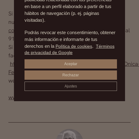
en base a un perfil elaborado a partir de tus
Si necesitas pedir cita con nuestro experto en
hábitos de navegación (p. ej. páginas
visitadas).
nutrición escríbenos a
contacto@drfernandezblanco.com
o llámanos al
Podrás revocar este consentimiento, obtener
915-35-26-86.
más información e informarte de tus
Si quieres más información entra en nuestro
derechos en la
Política de cookies
.
Términos
de privacidad de Google
facebook
http://www.facebook.com/#!/pages/Cl%C3%ADnica
Aceptar
Fernandez-Blanco/175259475818553
o en la
Rechazar
web y te responderemos a la brevedad.
Ajustes
www.drfernandezblanco.com