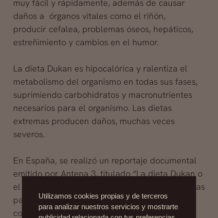
muy fácil y rápidamente, además de causar
daños a órganos vitales como el riñón,
producir cefalea, problemas óseos, hepáticos,
estreñimiento y cambios en el humor.
La dieta Dukan es hipocalórica y ralentiza el
metabolismo del organismo en todas sus fases,
suprimiendo carbohidratos y macronutrientes
necesarios para el organismo. Las dietas
extremas producen daños, muchas veces
severos.
En España, se realizó un reportaje documental
emitido por Antena 3, titulado “La dieta Dukan o
el negocio de adelgazar”donde se descubren las
Utilizamos cookies propias y de terceros
partes ocultas de esta dieta y su entorno
para analizar nuestros servicios y mostrarte
comercial.
publicidad relacionada con tus preferencias