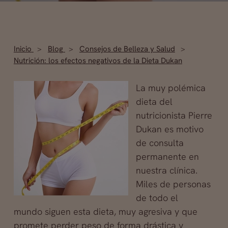
Inicio
Blog
Consejos de Belleza y Salud
Nutrición: los efectos negativos de la Dieta Dukan
La muy polémica
dieta del
nutricionista Pierre
Dukan es motivo
de consulta
permanente en
nuestra clínica.
Miles de personas
de todo el
mundo siguen esta dieta, muy agresiva y que
promete perder peso de forma drástica y