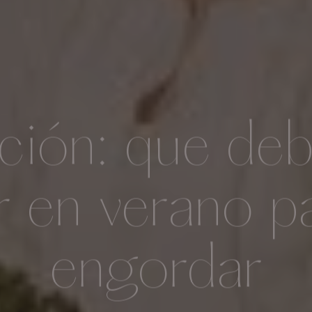
ición: que de
 en verano p
engordar