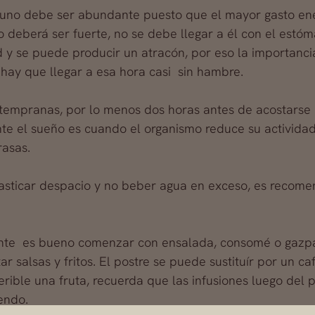
uno debe ser abundante puesto que el mayor gasto ene
 deberá ser fuerte, no se debe llegar a él con el est
 y se puede producir un atracón, por eso la importanci
 hay que llegar a esa hora casi sin hambre.
 tempranas, por lo menos dos horas antes de acostarse
nte el sueño es cuando el organismo reduce su activida
rasas.
ticar despacio y no beber agua en exceso, es recomen
nte es bueno comenzar con ensalada, consomé o gazp
ar salsas y fritos. El postre se puede sustituír por un ca
rible una fruta, recuerda que las infusiones luego del p
endo.