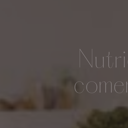
Nutr
comer