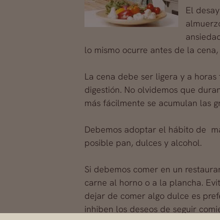
El desay
almuerzo
ansiedad
lo mismo ocurre antes de la cena,
La cena debe ser ligera y a horas
digestión. No olvidemos que dura
más fácilmente se acumulan las g
Debemos adoptar el hábito de mas
posible pan, dulces y alcohol.
Si debemos comer en un restaura
carne al horno o a la plancha. Evit
dejar de comer algo dulce es prefe
inhiben los deseos de seguir comi