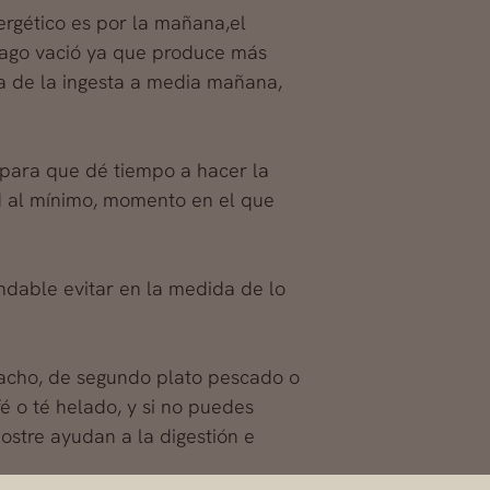
rgético es por la mañana,el
ómago vació ya que produce más
a de la ingesta a media mañana,
 para que dé tiempo a hacer la
d al mínimo, momento en el que
dable evitar en la medida de lo
acho, de segundo plato pescado o
fé o té helado, y si no puedes
ostre ayudan a la digestión e