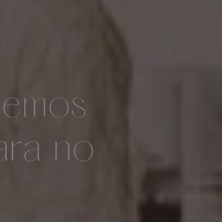
bemos
ara no