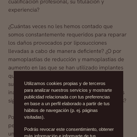
cualificación profesional, su titulación y
experiencia?
¿Cuántas veces no les hemos contado que
somos constantemente requeridos para reparar
los daños provocados por liposucciones
llevadas a cabo de manera deficiente? ¿O por
mamoplastias de reducción y mamoplastias de
aumento en las que se han utilizado implantes
que no reúnen garantías sanitarias? ¿Para
subsanar las terribles consecuencias del uso
Utilizamos cookies propias y de terceros
para analizar nuestros servicios y mostrarte
inadecuado de biopolímeros, a los que algunos
publicidad relacionada con tus preferencias
siguen recurriendo a pesar de estar prohibidos?
en base a un perfil elaborado a partir de tus
hábitos de navegación (p. ej. páginas
Por eso, y aun a costa de que nos tildéis de
visitadas).
pesados, aprovechamos el envío de esa carta,
Podrás revocar este consentimiento, obtener
una necesaria llamada a la responsabilidad,
más información e informarte de tus