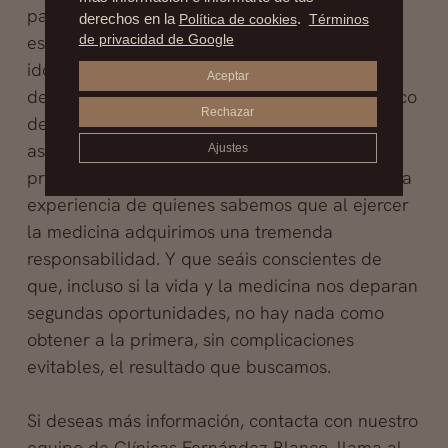
para pediros que al igual que nosotros lo
derechos en la
Política de cookies
.
Términos
de privacidad de Google
estamos, estéis vigilantes. Que examinéis la
idoneidad del cirujano al que confiáis vuestro
Aceptar
deseo de mejoría. Que confirméis que el médico
Rechazar
de vuestra elección pertenece a las
asociaciones que garantizan nuestra
Ajustes
profesionalidad. Que apreciéis en lo que vale la
experiencia de quienes sabemos que al ejercer
la medicina adquirimos una tremenda
responsabilidad. Y que seáis conscientes de
que, incluso si la vida y la medicina nos deparan
segundas oportunidades, no hay nada como
obtener a la primera, sin complicaciones
evitables, el resultado que buscamos.
Si deseas más información, contacta con nuestro
equipo de
Clínicas Fernández Blanco
, llama al