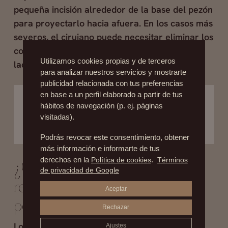
pequeña incisión alrededor de la base del pezón
para proyectarlo hacia afuera. En los casos más
severos, el cirujano puede necesitar eliminar los
conductos galactóforos, lo que significa que la
Utilizamos cookies propias y de terceros
lactancia ya no será posible
.
para analizar nuestros servicios y mostrarte
publicidad relacionada con tus preferencias
en base a un perfil elaborado a partir de tus
¿Te interesa esta cirugía?
Agenda tu cita sin
hábitos de navegación (p. ej. páginas
compromiso
visitadas).
Más Información
Podrás revocar este consentimiento, obtener
más información e informarte de tus
derechos en la
Política de cookies
.
Términos
¿Cuándo se notan los
de privacidad de Google
resultados de la cirugía de
Aceptar
pezón invertido?
Rechazar
Los resultados de la cirugía de pezón invertido
Ajustes