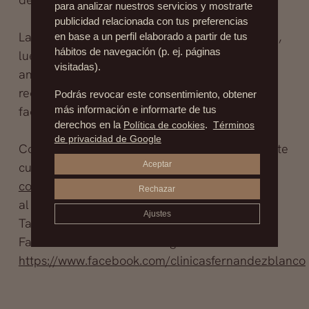
para analizar nuestros servicios y mostrarte
publicidad relacionada con tus preferencias
La piel se verá más joven, suave, tersa y limpia,
en base a un perfil elaborado a partir de tus
hábitos de navegación (p. ej. páginas
luego del tratamiento. Es muy recomendable
visitadas).
antes del verano ya que prepara la piel para
recibir los rayos del sol. Siempre ha que usar
Podrás revocar este consentimiento, obtener
factores de protección para evitar manchas.
más información e informarte de tus
derechos en la
Política de cookies
.
Términos
de privacidad de Google
Consulta con nuestras asesoras de estética ante
Aceptar
cualquier duda a
contacto@drfernandezblanco.com
o llamando
Rechazar
al 915 54 09 24.
Ajustes
También puedes dejar tu consulta en nuestro
Facebook entrando en el siguiente enlace
https://www.facebook.com/clinicasfernandezblanco