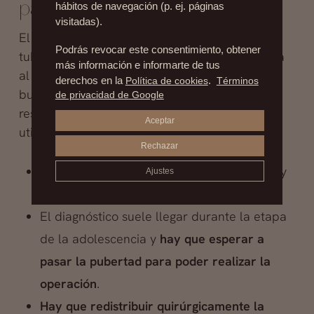
para la mama tuberosa?
hábitos de navegación (p. ej. páginas
visitadas).
El tratamiento más efectivo para la mama
Podrás revocar este consentimiento, obtener
tuberosa es la cirugía reconstructiva, adaptada
más información e informarte de tus
al grado de malformación. Este procedimiento
derechos en la
Política de cookies
.
Términos
busca mejorar la forma del pecho y lograr un
de privacidad de Google
resultado más armónico. Las técnicas más
Aceptar
utilizadas incluyen:
Rechazar
Dar mejor forma a los senos
(redondeado y
Ajustes
natural)
El diagnóstico suele llegar durante la etapa
de la adolescencia y
hay que esperar a
pasar la pubertad para poder realizar la
operación
.
Hay que redistribuir quirúrgicamente la