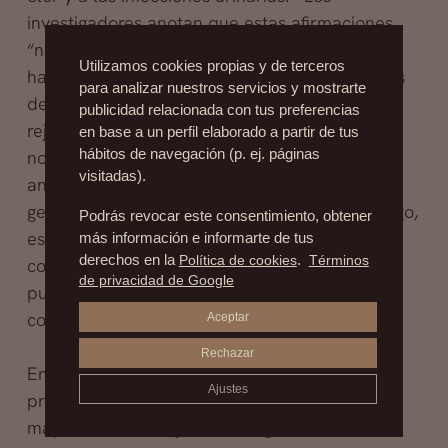
investigadores anotan que estas afirmaciones
“no tienen fundamentos ya que, a la fecha, no
Utilizamos cookies propias y de terceros
hay estudios a largo plazo sobre los resultados
para analizar nuestros servicios y mostrarte
de los procedimientos que buscan el
publicidad relacionada con tus preferencias
rejuvenecimiento vaginal”. Los investigadores
en base a un perfil elaborado a partir de tus
hábitos de navegación (p. ej. páginas
no niegan que las mujeres experimenten
visitadas).
ansiedad en cuanto a la apariencia de sus
genitales, e incluso, malestar físico. Sin embargo,
Podrás revocar este consentimiento, obtener
escriben que “las quejas psicológicas como la
más información e informarte de tus
derechos en la
Política de cookies
.
Términos
cohibición, la ansiedad y la falta de confianza
de privacidad de Google
pueden abordarse de una forma más efectiva
con intervenciones psicológicas”.
Aceptar
Rechazar
En vez de ofrecer soluciones quirúrgicas, “los
Ajustes
proveedores deberían hacer énfasis en que la
mayoría de las mujeres no eligen alterar