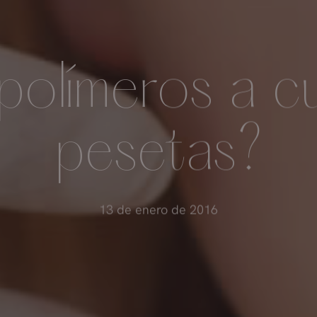
polímeros a c
pesetas?
13 de enero de 2016