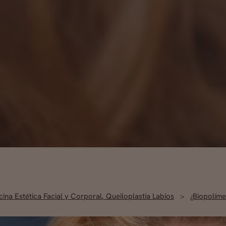
ina Estética Facial y Corporal
,
Queiloplastia Labios
¿Biopolíme