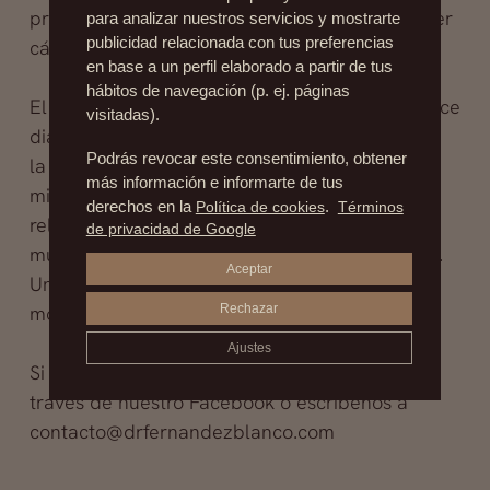
predisposición a la diabetes y ambas a padecer
para analizar nuestros servicios y mostrarte
publicidad relacionada con tus preferencias
cáncer.
en base a un perfil elaborado a partir de tus
hábitos de navegación (p. ej. páginas
El 7 por ciento de la población española padece
visitadas).
diabetes. Se atribuyen dos muertes por hora a
Podrás revocar este consentimiento, obtener
la diabetes y un coste en 2010 de 23.050
más información e informarte de tus
millones de euros. Se estima que las muertes
derechos en la
Política de cookies
.
Términos
relacionadas con obesidad y diabetes se
de privacidad de Google
multiplicarán por más de dos entre 2008-2030.
Aceptar
Uno de cada tres cánceres podrían prevenirse
modificando la dieta y estilo de vida.
Rechazar
Ajustes
Si deseas saber más contacta con nosotros a
traves de nuestro Facebook o escríbenos a
contacto@drfernandezblanco.com