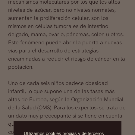
mecanismos moleculares por los que los altos
niveles de azúcar, pero no niveles normales,
aumentan la proliferación celular, son los
mismos en células tumorales de intestino
delgado, mama, ovario, páncreas, colon u otros.
Este fenómeno puede abrir la puerta a nuevas
vías para el desarrollo de estrategias
encaminadas a reducir el riesgo de cáncer en la
población.
Uno de cada seis niños padece obesidad
infantil, lo que supone una de las tasas más
altas de Europa, según la Organización Mundial
de la Salud (OMS). Para los expertos, se trata de
un dato muy preocupante si se tiene en cuenta
que la obesidad conlleva muchas otras
complicaciones de salud además de una
Utilizamos cookies propias y de terceros