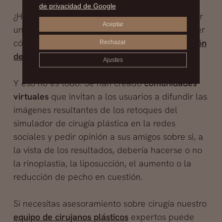
de privacidad de Google
¿Habías pensado alguna vez que podías utilizar
Aceptar
un simulador de aumento de senos? Puedes ver
cómo sería tu
antes y después de una operación
Rechazar
de pecho
previamente a entrar en quirófano.
Ajustes
Y eso no es todo. Se han creado
comunidades
virtuales
que invitan a los usuarios a difundir las
imágenes resultantes de los retoques del
simulador de cirugía plástica en la redes
sociales y pedir opinión a sus amigos sobre si, a
la vista de los resultados, debería hacerse o no
la rinoplastia, la liposucción, el aumento o la
reducción de pecho en cuestión.
Si necesitas asesoramiento sobre cirugía nuestro
equipo de cirujanos plásticos
expertos puede