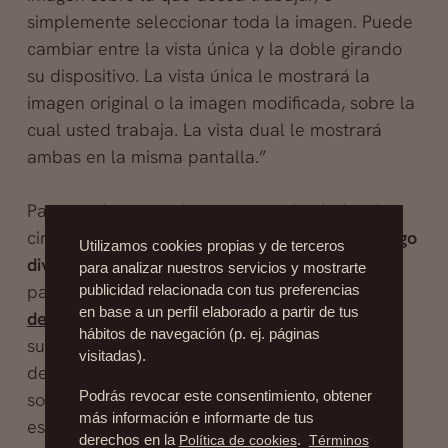
simplemente seleccionar toda la imagen. Puede
cambiar entre la vista única y la doble girando
su dispositivo. La vista única le mostrará la
imagen original o la imagen modificada, sobre la
cual usted trabaja. La vista dual le mostrará
ambas en la misma pantalla.”
Para muchos usuarios esta app simulador de
cirugía plástica puede ser simplemente un
juego
Utilizamos cookies propias y de terceros
divertido
, pero para muchos otros ver en la
para analizar nuestros servicios y mostrarte
pantalla de su móvil
cómo quedaría su rostro
publicidad relacionada con tus preferencias
en base a un perfil elaborado a partir de tus
después de hacerse una rinoplastia
puede
hábitos de navegación (p. ej. páginas
suponer el empujón que necesitaban para
visitadas).
decidirse por fin a acudir a una clínica y
someterse a dicha intervención de cirugía
Podrás revocar este consentimiento, obtener
más información e informarte de tus
estética.
derechos en la
Política de cookies
.
Términos