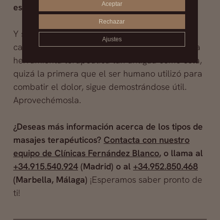
Aceptar
está reñida con el disfrute
.
Rechazar
Y son prueba de algo más: introduciendo los
Ajustes
cambios que la ciencia aconseja y permite, una
herramienta terapéutica tan antigua como esta,
quizá la primera que el ser humano utilizó para
combatir el dolor, sigue demostrándose útil.
Aprovechémosla.
¿Deseas más información acerca de los tipos de
masajes terapéuticos?
Contacta con nuestro
equipo de Clínicas Fernández Blanco
, o llama al
+34.915.540.924
(Madrid) o al
+34.952.850.468
(Marbella, Málaga)
¡Esperamos saber pronto de
ti!