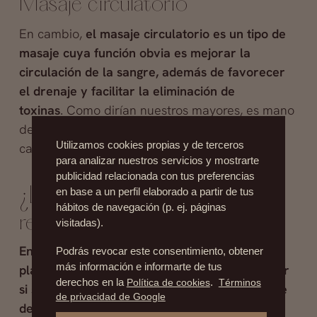
Masaje circulatorio
En cambio,
el masaje circulatorio es un tipo de
masaje cuya función obvia es mejorar la
circulación de la sangre, además de favorecer
el drenaje y facilitar la eliminación de
toxinas
. Como dirían nuestros mayores, es mano
de santo para acabar con la sensación de
Utilizamos cookies propias y de terceros
cansancio y la pesadez en las piernas.
para analizar nuestros servicios y mostrarte
publicidad relacionada con tus preferencias
¿Los masajes terapéuticos
en base a un perfil elaborado a partir de tus
hábitos de navegación (p. ej. páginas
realmente funcionan?
visitadas).
En definitiva, los masajes terapéuticos son
Podrás revocar este consentimiento, obtener
más información e informarte de tus
placenteros y son eficaces. No podríamos decir
derechos en la
Política de cookies
.
Términos
si son más lo primero o lo segundo, pero sí que
de privacidad de Google
demuestran que la eficacia médica no siempre