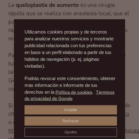
La
queiloplastia de aumento
es una cirugía
rápida que se realiza con anestesia local, que el
paciente vuelve a sus actividades habituales
rápidamente y que en manos de un experto los
Utilizamos cookies propias y de terceros
resultados son excepcionales.
para analizar nuestros servicios y mostrarte
publicidad relacionada con tus preferencias
en base a un perfil elaborado a partir de tus
Para las arrugas como las llamadas códigos de
hábitos de navegación (p. ej. páginas
barra : el peeling, la microdermoabrasión o el
visitadas).
láser son tratamientos excelentes.
Podrás revocar este consentimiento, obtener
Generalmente se utilizan como tratamientos
más información e informarte de tus
complementarios a implantes.
derechos en la
Política de cookies
.
Términos
de privacidad de Google
Si quieres saber más sobre queiloplastia, o pedir
Aceptar
cita envíanos un mail a
info@drfernandezblanco
o entra en nuestro Facebook
Rechazar
http://www.facebook.com/#!/pages/Cl%C3%ADnicas
Ajustes
de-Cirug%C3%ADa-Y-Medicina-Est%C3%A9tica-