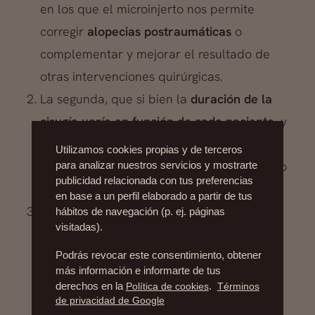
en los que el microinjerto nos permite
corregir
alopecias postraumáticas
o
complementar y mejorar el resultado de
otras intervenciones quirúrgicas.
La segunda, que si bien la
duración de la
cirugía varía en función de cada paciente,
y
por lo tanto no podemos decirte sin verte
Utilizamos cookies propias y de terceros
cuánto tardaríamos en tu caso, el promedio
para analizar nuestros servicios y mostrarte
publicidad relacionada con tus preferencias
ronda las 4 horas.
en base a un perfil elaborado a partir de tus
La tercera, que si bien
el paciente puede
hábitos de navegación (p. ej. páginas
visitadas).
recuperar su vida normal en pocos días
,
siempre recomendamos que espere algo
Podrás revocar este consentimiento, obtener
más información e informarte de tus
más para practicar deporte y ejercicios
derechos en la
Política de cookies
.
Términos
violentos.
de privacidad de Google