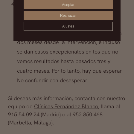
La cuarta. El crecimiento de los folículos
Aceptar
injertados tarda un poco: es raro que se
Rechazar
inicie dentro del primer mes, lo más
Ajustes
frecuente es que se produzca transcurridos
dos meses desde la intervención, e incluso
se dan casos excepcionales en los que no
vemos resultados hasta pasados tres y
cuatro meses. Por lo tanto, hay que esperar.
No confundir con desesperar.
Si deseas más información, contacta con nuestro
equipo de
Clínicas Fernández Blanco
, llama al
915 54 09 24 (Madrid) o al 952 850 468
(Marbella, Málaga).