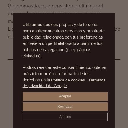
Ginecomastia, que consiste en eliminar el
exceso de grasa o de restos de glándula
mamaria en la zona pectoral masculina, y la
Utilizamos cookies propias y de terceros
Liposucción Abdominal, ya que es la zona donde
para analizar nuestros servicios y mostrarte
el hombre tiende a acumular más grasa.
publicidad relacionada con tus preferencias
en base a un perfil elaborado a partir de tus
hábitos de navegación (p. ej. páginas
visitadas).
Podrás revocar este consentimiento, obtener
más información e informarte de tus
derechos en la
Política de cookies
.
Términos
de privacidad de Google
Dr. Alfredo Fernández Blanco
Aceptar
El cirujano plástico Dr. Alfredo Fernández Blanco se
Rechazar
destaca en su rama de la medicina, como el mejor
Ajustes
cirujano de mamas, además es pionero en las llamadas
cirugías secundarias o de las secuelas. Con más de 30