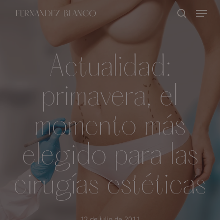
Skip
Menu
buscar
to
Close
main
Menu
content
Actualidad:
primavera, el
momento más
elegido para las
cirugías estéticas
12 de julio de 2011