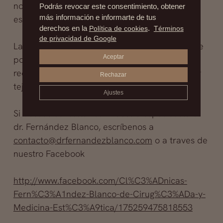
normal, siempre siguiendo las indicaciones del
Podrás revocar este consentimiento, obtener
especialista.
más información e informarte de tus
derechos en la
Política de cookies
.
Términos
de privacidad de Google
La cirugía secundaria debe ser tratada siempre
Aceptar
por un experto, dada la complejidad de
reoperar una zona ya tratada , con cicatrices y
Rechazar
tejido fibroso.
Ajustes
Si deseas consultar con nuestro especialista el
dr. Fernández Blanco, escríbenos a
contacto@drfernandezblanco.com
o a traves de
nuestro Facebook
http://www.facebook.com/Cl%C3%ADnicas-
Fern%C3%A1ndez-Blanco-de-Cirug%C3%ADa-y-
Medicina-Est%C3%A9tica/175259475818553