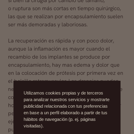
si bien la cirugía por cambio de tamaño,
o ruptura son más cortas en tiempo quirúrgico,
las que se realizan por encapsulamiento suelen
ser más demoradas y laboriosas.
La recuperación es rápida y con poco dolor,
aunque la inflamación es mayor cuando el
recambio de los implantes se produce por
encapsulamiento, hay mas edema y dolor que
en la colocación de prótesis por primera vez en
el bolsillo retromuscular. Los drenajes pueden
necesitar permanecer por mas días. El dolor se
Utilizamos cookies propias y de terceros
controlará con analgésicos. Las primeras 48
para analizar nuestros servicios y mostrarte
horas se indicará reposo, no se deben levantar
publicidad relacionada con tus preferencias
pesos en los próximos 10 días, ni realizar
en base a un perfil elaborado a partir de tus
hábitos de navegación (p. ej. páginas
ejercicios físicos, luego de quitarse drenajes y
visitadas).
puntos se puede volver al trabajo y a la vida