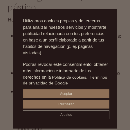
plástico
Hay algunos
factores
a tener en cuenta:
Utilizamos cookies propias y de terceros
para analizar nuestros servicios y mostrarte
publicidad relacionada con tus preferencias
Formación y experiencia son fundamentales
:
en base a un perfil elaborado a partir de tus
la cirugía plástica es una especialidad muy
hábitos de navegación (p. ej. páginas
visitadas).
exigente, por lo que se debe buscar un
profesional acreditado como tal.
Podrás revocar este consentimiento, obtener
más información e informarte de tus
La pertenencia a algún colegio profesional o
derechos en la
Política de cookies
.
Términos
asociación médica
siempre será garantía.
de privacidad de Google
las instalaciones
: comprobar que son
Aceptar
adecuadas, que cuentan con todos los
Rechazar
medios necesarios y están atendidas por
Ajustes
profesionales especializados es muy
importante.