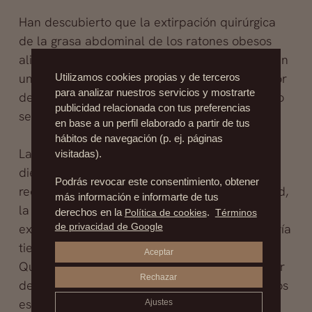
Han descubierto que la extirpación quirúrgica
de la grasa abdominal de los ratones obesos
alimentados con una dieta alta en grasas tenían
una probabilidad de un 75-80 por ciento menor
Utilizamos cookies propias y de terceros
para analizar nuestros servicios y mostrarte
de tener cáncer de piel que los ratones que no
publicidad relacionada con tus preferencias
se sometieron a una liposucción.
en base a un perfil elaborado a partir de tus
hábitos de navegación (p. ej. páginas
La disminución de la ingesta de calorías, las
visitadas).
dietas bajas en grasa y ejercicio físico se
Podrás revocar este consentimiento, obtener
recomienda para el tratamiento de la obesidad,
más información e informarte de tus
la prevención del cáncer mediante la
derechos en la
Política de cookies
.
Términos
de privacidad de Google
extirpación quirúrgica de tejido de grasa todavía
tiene que ser explorado.
Aceptar
Queda mucho trabajo por realizar y mucho por
Rechazar
descubrir, pero el primer paso ya está dado, los
estudios seguirán su curso y se publicarán
Ajustes