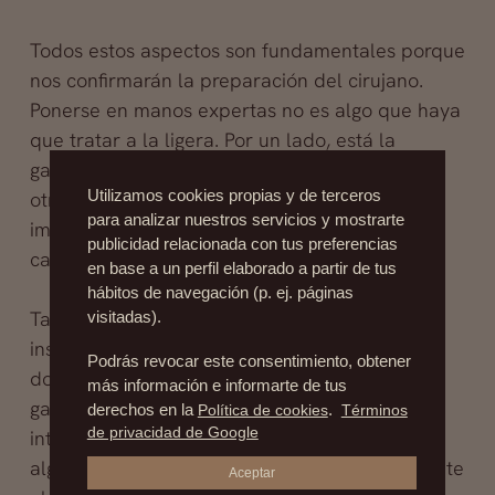
Todos estos aspectos son fundamentales porque
nos confirmarán la preparación del cirujano.
Ponerse en manos expertas no es algo que haya
que tratar a la ligera. Por un lado, está la
garantía de unos resultados satisfactorios. Por
Utilizamos cookies propias y de terceros
otro, la seguridad de que en caso de un
para analizar nuestros servicios y mostrarte
imprevisto el
cirujano plástico
sabrá tratar el
publicidad relacionada con tus preferencias
caso con diligencia.
en base a un perfil elaborado a partir de tus
hábitos de navegación (p. ej. páginas
También hay que fijarse en la
clínica
, en las
visitadas).
instalaciones. Muy importante. Debe estar
Podrás revocar este consentimiento, obtener
dotada de todo lo necesario para
más información e informarte de tus
garantizartanto las mejores condiciones de la
derechos en la
Política de cookies
.
Términos
de privacidad de Google
intervención, como el tratamiento si surgiera
algún tipo de complicación o la estancia durante
Aceptar