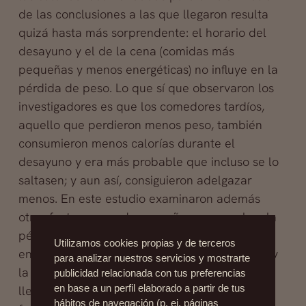
de las conclusiones a las que llegaron resulta
quizá hasta más sorprendente: el horario del
desayuno y el de la cena (comidas más
pequeñas y menos energéticas) no influye en la
pérdida de peso. Lo que sí que observaron los
investigadores es que los comedores tardíos,
aquello que perdieron menos peso, también
consumieron menos calorías durante el
desayuno y era más probable que incluso se lo
saltasen; y aun así, consiguieron adelgazar
menos. En este estudio examinaron además
otros factores que desempeñan un papel en la
pérdida de peso, tales como la ingesta de
Utilizamos cookies propias y de terceros
energía y el gasto, o las hormonas del apetito y
para analizar nuestros servicios y mostrarte
la duración del sueño. Pero de nuevo nos
publicidad relacionada con tus preferencias
llevamos otra sorpresa: todos estos factores
en base a un perfil elaborado a partir de tus
hábitos de navegación (p. ej. páginas