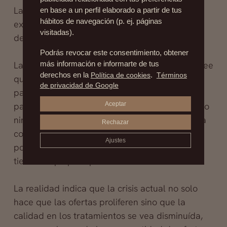
La empresa dijo que las clínicas fueron
en base a un perfil elaborado a partir de tus
hábitos de navegación (p. ej. páginas
examinadas minuciosamente para asegurarse
visitadas).
de que eran de alta calidad.
Podrás revocar este consentimiento, obtener
Las asociaciones de profesionales cirujanos cree
más información e informarte de tus
derechos en la
Política de cookies
.
Términos
que la relación entre un cirujano plástico y el
de privacidad de Google
paciente debe darse sin presiones de tiempo
para que se recomiende el mejor tratamiento, o
Aceptar
ninguno si no es necesario. Asimismo fue crítica
Rechazar
con la fecha límite para aceptar la oferta
Ajustes
porque, según su portavoz, “un paciente no
tiene tiempo para pensarlo”
La realidad indica que la crisis actual no solo
hace que las ofertas proliferen sino que la
calidad en los tratamientos se vea disminuída,