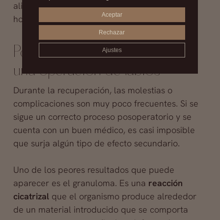
alimentos pesados durante las primeras 48
Aceptar
horas.
Rechazar
Posibles molestias después de
Ajustes
una operación de labios
Durante la recuperación, las molestias o
complicaciones son muy poco frecuentes. Si se
sigue un correcto proceso posoperatorio y se
cuenta con un buen médico, es casi imposible
que surja algún tipo de efecto secundario.
Uno de los peores resultados que puede
aparecer es el granuloma. Es una
reacción
cicatrizal
que el organismo produce alrededor
de un material introducido que se comporta