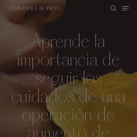
Skip
Menu
buscar
to
Close
main
Menu
content
Aprende la
importancia de
seguir los
cuidados de una
operación de
aumento de