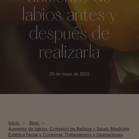
labios antes y
después de
realizarla
25 de mayo de 2022
Inicio
Blog
Aumento de labios
,
Consejos de Belleza y Salud
,
Medicina
Estética Facial y Corporal
,
Tratamientos y Operaciones