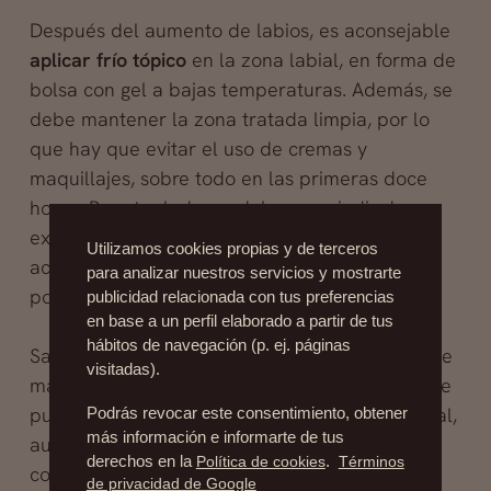
Después del aumento de labios, es aconsejable
aplicar frío tópico
en la zona labial, en forma de
bolsa con gel a bajas temperaturas. Además, se
debe mantener la zona tratada limpia, por lo
que hay que evitar el uso de cremas y
maquillajes, sobre todo en las primeras doce
horas. Por otro lado, se debe prescindir de
exponerse en exceso al sol y no usar ácido
Utilizamos cookies propias y de terceros
acetil salicílico en los primeros cinco días de
para analizar nuestros servicios y mostrarte
posoperatorio.
publicidad relacionada con tus preferencias
en base a un perfil elaborado a partir de tus
hábitos de navegación (p. ej. páginas
Salvo prescripción médica, no es recomendable
visitadas).
masajear ni manipular la zona. Por lo demás, se
puede realizar una vida completamente normal,
Podrás revocar este consentimiento, obtener
más información e informarte de tus
aunque se hay que practicar lavados con
derechos en la
Política de cookies
.
Términos
colutorio con frecuencia y evitar masticar
de privacidad de Google