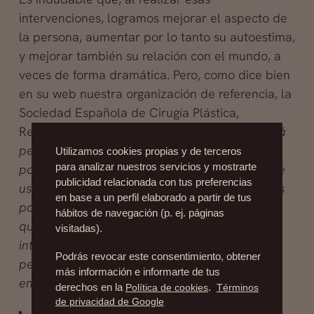
intervenciones, logramos mejorar el aspecto de
la persona, aumentar por lo tanto su autoestima,
y mejorar también su relación con el mundo, a
veces de forma dramática. Pero, como dice bien
en su web nuestra organización de referencia, la
Sociedad Española de Cirugía Plástica,
Reparadora y Estética (
SECPRE
), «
si usted está
pensando en someterse a una intervención
Utilizamos cookies propias y de terceros
para analizar nuestros servicios y mostrarte
para intentar influenciar en alguien distinto de
publicidad relacionada con tus preferencias
usted mismo, puede acabar decepcionado. Es
en base a un perfil elaborado a partir de tus
posible que sus amigos o sus personas
hábitos de navegación (p. ej. páginas
queridas respondan positivamente a su
visitadas).
intervención, pero la Cirugía Plástica está
Podrás revocar este consentimiento, obtener
pensada para producir cambios en usted, no
más información e informarte de tus
en los demás
»
derechos en la
Política de cookies
.
Términos
de privacidad de Google