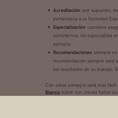
Acreditación
: por supuesto, d
pertenezca a la Sociedad Espa
Especialización
: conviene aseg
someternos. Un especialista e
ejemplo.
Recomendaciones
: siempre es
recomendación siempre será u
los resultados de su trabajo. S
Con estos consejos será más fácil 
Blanco
cubre con creces todos los
que se encuentran en sus manos. Y
mejor tecnología.