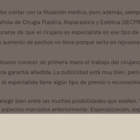
ebe contar con la titulación médica, pero además, siemp
ñola de Cirugía Plástica, Reparadora y Estética (SECPR
urarse de que el cirujano es especialista en ese tipo d
n aumento de pechos no tiene porqué serlo en rejuvenec
 bueno conocer de primera mano el trabajo del cirujano,
na garantía añadida. La publicidad está muy bien, pe
i el especialista tiene algún tipo de premio o reconocimi
elegir bien entre las muchas posibilidades que existen.
 aspectos marcados anteriormente. Especialización, exp
, además, su trabajo se realiza en clínicas perfectame