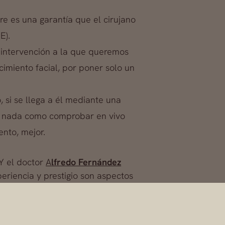
re es una garantía que el cirujano
E).
e intervención a la que queremos
imiento facial, por poner solo un
 si se llega a él mediante una
ro nada como comprobar en vivo
ento, mejor.
 Y el doctor
A
lfredo Fernández
eriencia y prestigio son aspectos
nte equipadas, modernas y con la