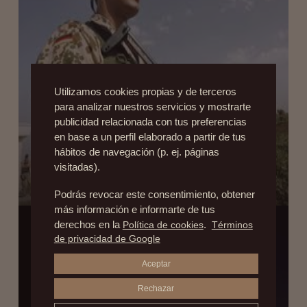
Utilizamos cookies propias y de terceros
para analizar nuestros servicios y mostrarte
publicidad relacionada con tus preferencias
GINECOMASTIA EN ALEMANIA: ¿ES CIERTO
en base a un perfil elaborado a partir de tus
QUE ES MUY DEMANDADA POR LOS
hábitos de navegación (p. ej. páginas
SOLDADOS ALEMANES?
visitadas).
26 de febrero de 2013
Podrás revocar este consentimiento, obtener
más información e informarte de tus
derechos en la
Política de cookies
.
Términos
de privacidad de Google
Aceptar
Rechazar