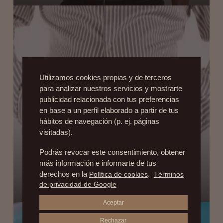
Utilizamos cookies propias y de terceros
para analizar nuestros servicios y mostrarte
publicidad relacionada con tus preferencias
en base a un perfil elaborado a partir de tus
hábitos de navegación (p. ej. páginas
visitadas).
Podrás revocar este consentimiento, obtener
LA CIRUGÍA ESTÉTICA TAMBIÉN ES COSA
más información e informarte de tus
derechos en la
Política de cookies
.
Términos
DE HOMBRES
de privacidad de Google
3 de octubre de 2014
Aceptar
Rechazar