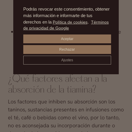
crónicas o durante un post-operatorio
, la
Podrás revocar este consentimiento, obtener
administración de tiamina proporciona
más información e informarte de tus
resultados positivos.
derechos en la
Política de cookies
.
Términos
de privacidad de Google
Durante momentos especiales en la vida de
Aceptar
la mujer, como ser el embarazo o la
lactancia, la suplementación con tiamina
Rechazar
suele ser necesaria.
Ajustes
¿Qué factores afectan a la
absorción de la tiamina?
Los factores que inhiben su absorción son los
taninos, sustancias presentes en infusiones como
el té, café o bebidas como el vino, por lo tanto,
no es aconsejada su incorporación durante o