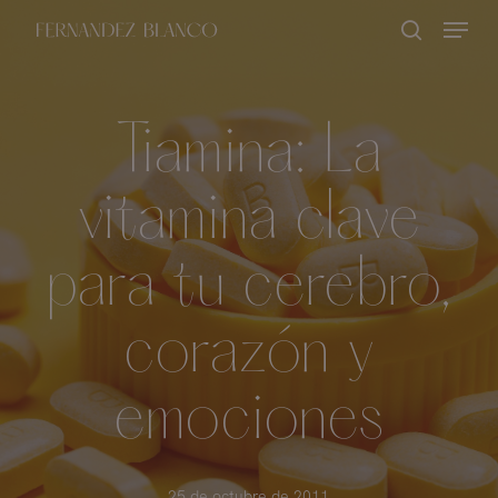
Skip
Menu
buscar
to
Close
main
Menu
content
Tiamina: La
vitamina clave
para tu cerebro,
corazón y
emociones
25 de octubre de 2011