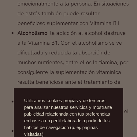
emocionalmente a la persona. En situaciones
de estrés también puede resultar
beneficioso suplementar con Vitamina B1
Alcoholismo
: la adicción al alcohol destruye
a la Vitamina B1. Con el alcoholismo se ve
dificultada y reducida la absorción de
muchos nutrientes, entre ellos la tiamina, por
consiguiente la suplementación vitamínica
resulta beneficiosa ante el tratamiento de
personas alcohólicas.
Acidez estomacal
: la tiamina reduce los
Utilizamos cookies propias y de terceros
para analizar nuestros servicios y mostrarte
niveles de ácidos gástricos segregados por el
publicidad relacionada con tus preferencias
estómago.
en base a un perfil elaborado a partir de tus
hábitos de navegación (p. ej. páginas
Cuando se padece de
enfermedades
visitadas).